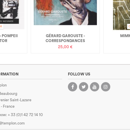
CK
 POMPEII
GÉRARD GAROUSTE -
MIM
TOR
CORRESPONDANCES
25,00 €
ORMATION
FOLLOW US
plon
 Beaubourg
enier Saint-Lazare
 - France
 now:
+ 33 (0)1 42 72 14 10
e@templon.com