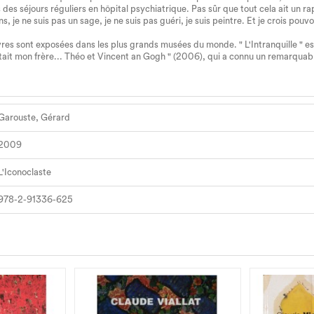
is des séjours réguliers en hôpital psychiatrique. Pas sûr que tout cela ait un r
, je ne suis pas un sage, je ne suis pas guéri, je suis peintre. Et je crois pouv
es sont exposées dans les plus grands musées du monde. " L'Intranquille " est 
était mon frère... Théo et Vincent an Gogh " (2006), qui a connu un remarquab
Garouste, Gérard
2009
L'Iconoclaste
978-2-91336-625