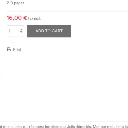
210 pages
16,00 €
tax incl.
ADD TO CART
Print
and de meubles qui récupéra les biens des Juifs déportés. Mot par mot, il m'a