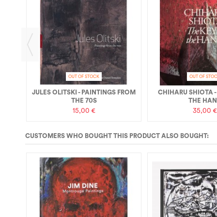
IQUE
OUT OF STOCK
OUT OF STO
JULES OLITSKI - PAINTINGS FROM
CHIHARU SHIOTA -
THE 70S
THE HA
15,00 €
35,00 €
CUSTOMERS WHO BOUGHT THIS PRODUCT ALSO BOUGHT: