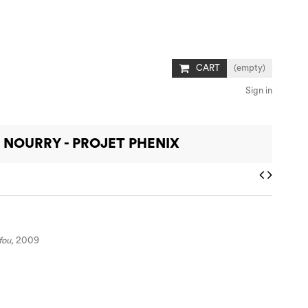
CART
(empty)
Sign in
 NOURRY - PROJET PHENIX
fou
,
2009