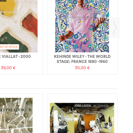
RE
OUT OF STOCK
 VIALLAT - 2000
KEHINDE WILEY - THE WORLD
STAGE: FRANCE 1880 -1960
39,00 €
30,00 €