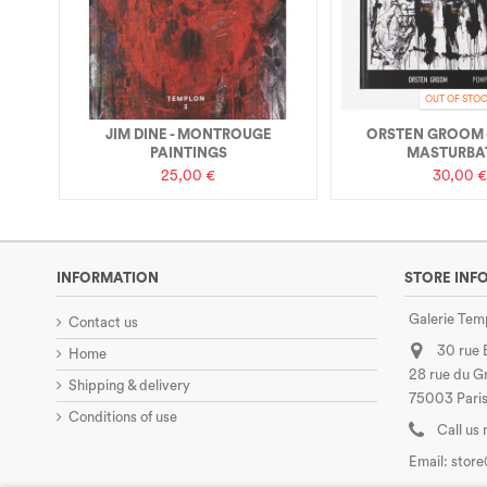
OUT OF STO
JIM DINE - MONTROUGE
ORSTEN GROOM -
PAINTINGS
MASTURBA
25,00 €
30,00 €
INFORMATION
STORE INF
Galerie Tem
Contact us
30 rue
Home
28 rue du Gr
Shipping & delivery
75003 Paris
Conditions of use
Call us
Email:
stor